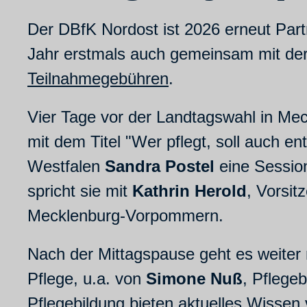
Der DBfK Nordost ist 2026 erneut Part
Jahr erstmals auch gemeinsam mit der 
Teilnahmegebühren
.
Vier Tage vor der Landtagswahl in Me
mit dem Titel "Wer pflegt, soll auch e
Westfalen
Sandra Postel
eine Session
spricht sie mit
Kathrin Herold
, Vorsi
Mecklenburg-Vorpommern.
Nach der Mittagspause geht es weiter
Pflege, u.a. von
Simone Nuß
, Pflege
Pflegebildung bieten aktuelles Wissen 