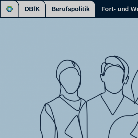
DBfK
Berufspolitik
Fort- und W